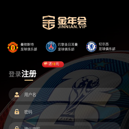
送
18
元
注册
登录